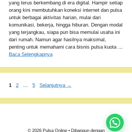
yang terus berkembang di era digital. Hampir setiap
orang kini membutuhkan koneksi internet dan pulsa
untuk berbagai aktivitas harian, mulai dari
komunikasi, bekerja, hingga hiburan. Dengan modal
yang terjangkau, siapa pun bisa memulai usaha ini
dari rumah. Namun agar hasilnya maksimal,
penting untuk memahami cara bisnis pulsa kuota …
Baca Selengkapnya
Halaman
Halaman
Halaman
1
2
…
5
Selanjutnya
→
Hubungi CS
© 2026 Pulsa Online
• Dibangun dengan