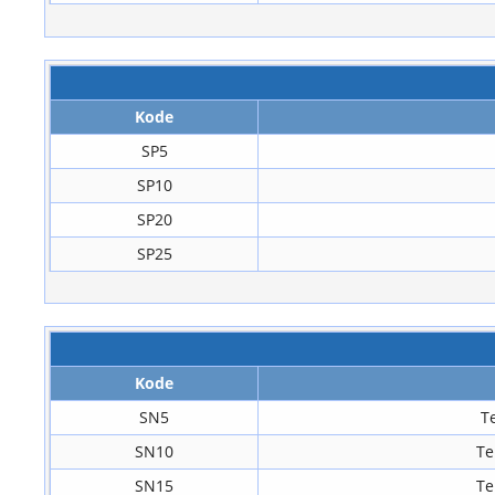
Kode
SP5
SP10
SP20
SP25
Kode
SN5
T
SN10
Te
SN15
Te