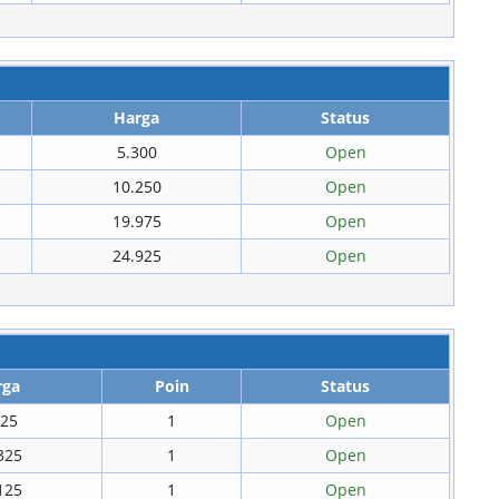
Harga
Status
5.300
Open
10.250
Open
19.975
Open
24.925
Open
rga
Poin
Status
325
1
Open
325
1
Open
125
1
Open