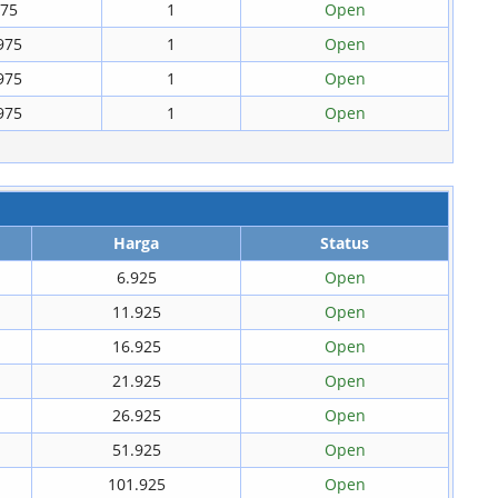
975
1
Open
975
1
Open
975
1
Open
975
1
Open
Harga
Status
6.925
Open
11.925
Open
16.925
Open
21.925
Open
26.925
Open
51.925
Open
101.925
Open