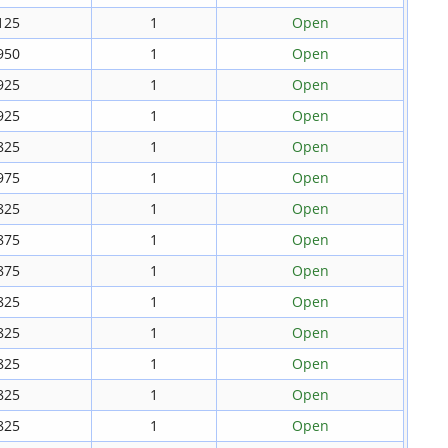
125
1
Open
950
1
Open
925
1
Open
925
1
Open
825
1
Open
975
1
Open
825
1
Open
875
1
Open
875
1
Open
825
1
Open
825
1
Open
825
1
Open
825
1
Open
825
1
Open