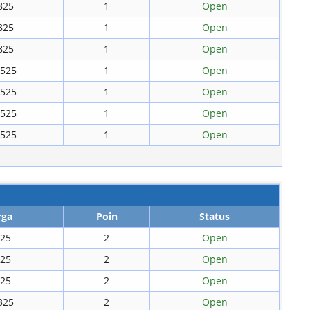
825
1
Open
825
1
Open
825
1
Open
.525
1
Open
.525
1
Open
.525
1
Open
.525
1
Open
rga
Poin
Status
825
2
Open
325
2
Open
325
2
Open
325
2
Open