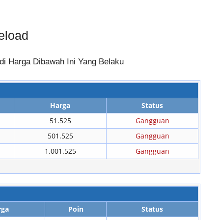
eload
di Harga Dibawah Ini Yang Belaku
Harga
Status
51.525
Gangguan
501.525
Gangguan
1.001.525
Gangguan
rga
Poin
Status